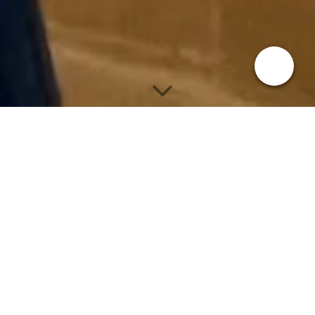
Festivalveckan 21-26.6 2026
Festivalpass:
alla veckans konserter 120€.
Rabattkort:
fyra valfria konserter 65€.
Söndag 21.6 kl. 11
Jomala
Öppningsgudstjänst Skapelsens söndag
Måndag 22.6 kl. 20
Mariehamn
Öppningskonsert Veni creator i